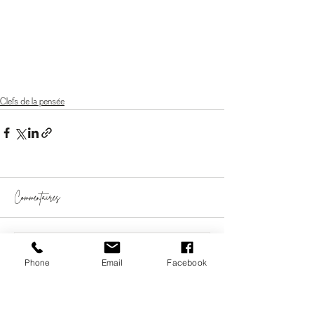
Clefs de la pensée
Commentaires
Rédigez un commentaire...
Phone
Email
Facebook
#vivre #chercher #innover #accompagnement #coaching