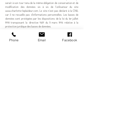
serait à son tour tenu de la même obligation de conservation et de
modification des données vis à vis de l'utilisateur du site
www.charlotte-leplaideur.com
. Le site n'est pas déclaré à la CNIL
car il ne recueille pas d'informations personnelles. Les bases de
données sont protégées par les dispositions de la loi du 1er juillet
1998 transposant la directive 96/9 du 11 mars 1996 relative à la
protection juridique des bases de données.
8. Liens hypertextes et cookies.
Phone
Email
Facebook
Le site
www.charlotte-leplaideur.com
contient un certain nombre
de liens hypertextes vers d’autres sites, mis en place avec
l’autorisation de Charlotte Leplaideur Coaching. Cependant,
Charlotte Leplaideur Coaching n’a pas la possibilité de vérifier le
contenu des sites ainsi visités, et n’assumera en conséquence
aucune responsabilité de ce fait. La navigation sur le site
www.charlotte-leplaideur.com
est susceptible de provoquer
l’installation de cookie(s) sur l’ordinateur de l’utilisateur. Un cookie
est un fichier de petite taille, qui ne permet pas l’identification de
l’utilisateur, mais qui enregistre des informations relatives à la
navigation d’un ordinateur sur un site. Les données ainsi obtenues
visent à faciliter la navigation ultérieure sur le site, et ont également
vocation à permettre diverses mesures de fréquentation. Le refus
d’installation d’un cookie peut entraîner l’impossibilité d’accéder à
certains services. L’utilisateur peut toutefois configurer son
ordinateur de la manière suivante, pour refuser l’installation des
cookies :
Sous Internet Explorer : onglet outil / options internet. Cliquez sur
Confidentialité et choisissez Bloquer tous les cookies. Validez sur
Ok.