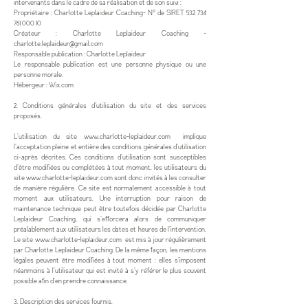
intervenants dans le cadre de sa réalisation et de son suivi :
Propriétaire : Charlotte Leplaideur Coaching- N° de SIRET 532 734
761 000 10
Créateur : Charlotte Leplaideur Coaching -
charlotte.leplaideur@gmail.com
Responsable publication : Charlotte Leplaideur
Le responsable publication est une personne physique ou une
personne morale.
Hébergeur : Wix.com
2. Conditions générales d’utilisation du site et des services
proposés.
L’utilisation du site
www.charlotte-leplaideur.com
implique
l’acceptation pleine et entière des conditions générales d’utilisation
ci-après décrites. Ces conditions d’utilisation sont susceptibles
d’être modifiées ou complétées à tout moment, les utilisateurs du
site
www.charlotte-leplaideur.com
sont donc invités à les consulter
de manière régulière. Ce site est normalement accessible à tout
moment aux utilisateurs. Une interruption pour raison de
maintenance technique peut être toutefois décidée par Charlotte
Leplaideur Coaching, qui s’efforcera alors de communiquer
préalablement aux utilisateurs les dates et heures de l’intervention.
Le site
www.charlotte-leplaideur.com
est mis à jour régulièrement
par Charlotte Leplaideur Coaching. De la même façon, les mentions
légales peuvent être modifiées à tout moment : elles s’imposent
néanmoins à l’utilisateur qui est invité à s’y référer le plus souvent
possible afin d’en prendre connaissance.
3. Description des services fournis.