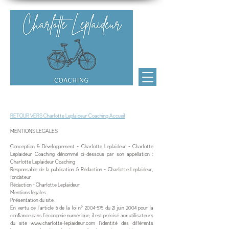
Charlotte Leplaideur Coaching
RETOUR VERS Charlotte Leplaideur Coaching Accueil
MENTIONS LEGALES
​​Conception & Développement - Charlotte Leplaideur - Charlotte
Leplaideur Coaching dénommé di-dessous par son appellation :
Charlotte Leplaideur Coaching
Responsable de la publication & Rédaction - Charlotte Leplaideur,
fondateur
Rédaction - Charlotte Leplaideur
Mentions légales
Présentation du site.
En vertu de l'article 6 de la loi n° 2004-575 du 21 juin 2004 pour la
confiance dans l'économie numérique, il est précisé aux utilisateurs
du site www.charlotte-leplaideur.com l'identité des différents