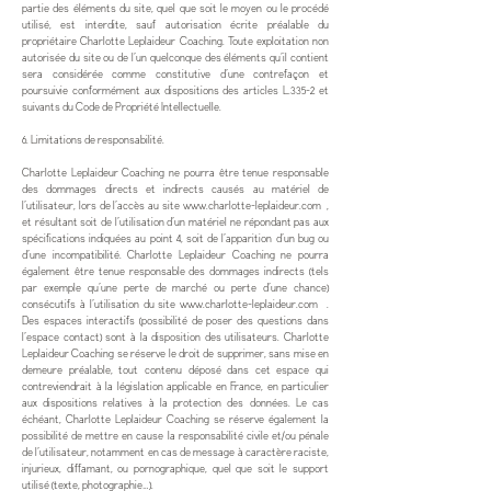
partie des éléments du site, quel que soit le moyen ou le procédé
utilisé, est interdite, sauf autorisation écrite préalable du
propriétaire Charlotte Leplaideur Coaching. Toute exploitation non
autorisée du site ou de l’un quelconque des éléments qu’il contient
sera considérée comme constitutive d’une contrefaçon et
poursuivie conformément aux dispositions des articles L.335-2 et
suivants du Code de Propriété Intellectuelle.
6. Limitations de responsabilité.
Charlotte Leplaideur Coaching ne pourra être tenue responsable
des dommages directs et indirects causés au matériel de
l’utilisateur, lors de l’accès au site
www.charlotte-leplaideur.com
,
et résultant soit de l’utilisation d’un matériel ne répondant pas aux
spécifications indiquées au point 4, soit de l’apparition d’un bug ou
d’une incompatibilité. Charlotte Leplaideur Coaching ne pourra
également être tenue responsable des dommages indirects (tels
par exemple qu’une perte de marché ou perte d’une chance)
consécutifs à l’utilisation du site
www.charlotte-leplaideur.com
.
Des espaces interactifs (possibilité de poser des questions dans
l’espace contact) sont à la disposition des utilisateurs. Charlotte
Leplaideur Coaching se réserve le droit de supprimer, sans mise en
demeure préalable, tout contenu déposé dans cet espace qui
contreviendrait à la législation applicable en France, en particulier
aux dispositions relatives à la protection des données. Le cas
échéant, Charlotte Leplaideur Coaching se réserve également la
possibilité de mettre en cause la responsabilité civile et/ou pénale
de l’utilisateur, notamment en cas de message à caractère raciste,
injurieux, diffamant, ou pornographique, quel que soit le support
utilisé (texte, photographie…).