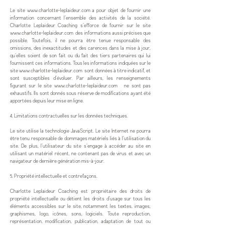
Le site
www.charlotte-leplaideur.com
a pour objet de fournir une
information concernant l’ensemble des activités de la société.
Charlotte Leplaideur Coaching s’efforce de fournir sur le site
www.charlotte-leplaideur.com
des informations aussi précises que
possible. Toutefois, il ne pourra être tenue responsable des
omissions, des inexactitudes et des carences dans la mise à jour,
qu’elles soient de son fait ou du fait des tiers partenaires qui lui
fournissent ces informations. Tous les informations indiquées sur le
site
www.charlotte-leplaideur.com
sont données à titre indicatif, et
sont susceptibles d’évoluer. Par ailleurs, les renseignements
figurant sur le site
www.charlotte-leplaideur.com
ne sont pas
exhaustifs. Ils sont donnés sous réserve de modifications ayant été
apportées depuis leur mise en ligne.
4. Limitations contractuelles sur les données techniques.
Le site utilise la technologie JavaScript. Le site Internet ne pourra
être tenu responsable de dommages matériels liés à l’utilisation du
site. De plus, l’utilisateur du site s’engage à accéder au site en
utilisant un matériel récent, ne contenant pas de virus et avec un
navigateur de dernière génération mis-à-jour.
5. Propriété intellectuelle et contrefaçons.
Charlotte Leplaideur Coaching est propriétaire des droits de
propriété intellectuelle ou détient les droits d’usage sur tous les
éléments accessibles sur le site, notamment les textes, images,
graphismes, logo, icônes, sons, logiciels. Toute reproduction,
représentation, modification, publication, adaptation de tout ou