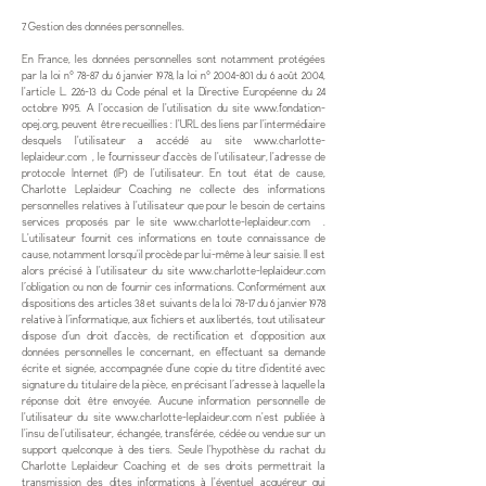
7. Gestion des données personnelles.
En France, les données personnelles sont notamment protégées
par la loi n° 78-87 du 6 janvier 1978, la loi n°
2004-801
du 6 août 2004,
l'article L. 226-13 du Code pénal et la Directive Européenne du 24
octobre 1995. A l'occasion de l'utilisation du site
www.fondation-
opej.org
, peuvent être recueillies : l'URL des liens par l'intermédiaire
desquels l'utilisateur a accédé au site
www.charlotte-
leplaideur.com
, le fournisseur d'accès de l'utilisateur, l'adresse de
protocole Internet (IP) de l'utilisateur. En tout état de cause,
Charlotte Leplaideur Coaching ne collecte des informations
personnelles relatives à l'utilisateur que pour le besoin de certains
services proposés par le site
www.charlotte-leplaideur.com
.
L'utilisateur fournit ces informations en toute connaissance de
cause, notamment lorsqu'il procède par lui-même à leur saisie. Il est
alors précisé à l'utilisateur du site
www.charlotte-leplaideur.com
l’obligation ou non de fournir ces informations. Conformément aux
dispositions des articles 38 et suivants de la loi 78-17 du 6 janvier 1978
relative à l’informatique, aux fichiers et aux libertés, tout utilisateur
dispose d’un droit d’accès, de rectification et d’opposition aux
données personnelles le concernant, en effectuant sa demande
écrite et signée, accompagnée d’une copie du titre d’identité avec
signature du titulaire de la pièce, en précisant l’adresse à laquelle la
réponse doit être envoyée. Aucune information personnelle de
l'utilisateur du site
www.charlotte-leplaideur.com
n'est publiée à
l'insu de l'utilisateur, échangée, transférée, cédée ou vendue sur un
support quelconque à des tiers. Seule l'hypothèse du rachat du
Charlotte Leplaideur Coaching et de ses droits permettrait la
transmission des dites informations à l'éventuel acquéreur qui