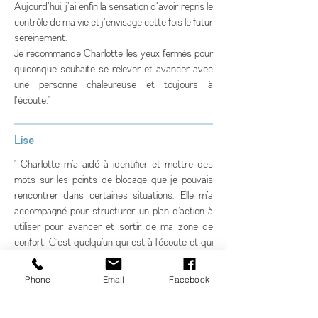
Aujourd'hui, j'ai enfin la sensation d'avoir repris le
contrôle de ma vie et j'envisage cette fois le futur
sereinement.
Je recommande Charlotte les yeux fermés pour
quiconque souhaite se relever et avancer avec
une personne chaleureuse et toujours à
l'écoute."
Lise
" Charlotte m’a aidé à identifier et mettre des
mots sur les points de blocage que je pouvais
rencontrer dans certaines situations. Elle m’a
accompagné pour structurer un plan d’action à
utiliser pour avancer et sortir de ma zone de
confort. C’est quelqu’un qui est à l’écoute et qui
m’a permis de me poser les bonnes questions
pour mieux me connaître. "
Phone
Email
Facebook
Capucine