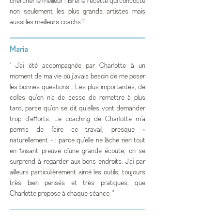
chercher le meilleur ! Bref la recette qui concocte
non seulement les plus grands artistes mais
aussi les meilleurs coachs !"
Maria
" J’ai été accompagnée par Charlotte à un
moment de ma vie où j’avais besoin de me poser
les bonnes questions… Les plus importantes, de
celles qu’on n’a de cesse de remettre à plus
tard, parce qu’on se dit qu’elles vont demander
trop d’efforts. Le coaching de Charlotte m’a
permis de faire ce travail, presque «
naturellement » : parce qu’elle ne lâche rien tout
en faisant preuve d’une grande écoute, on se
surprend à regarder aux bons endroits. J’ai par
ailleurs particulièrement aimé les outils, toujours
très bien pensés et très pratiques, que
Charlotte propose à chaque séance. "